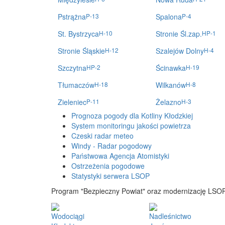
Pstrążna
P-13
Spalona
P-4
St. Bystrzyca
H-10
Stronie Śl.zap.
HP-1
Stronie Śląskie
H-12
Szalejów Dolny
H-4
Szczytna
HP-2
Ścinawka
H-19
Tłumaczów
H-18
Wilkanów
H-8
Zieleniec
P-11
Żelazno
H-3
Prognoza pogody dla Kotliny Kłodzkiej
System monitoringu jakości powietrza
Czeski radar meteo
Windy - Radar pogodowy
Państwowa Agencja Atomistyki
Ostrzeżenia pogodowe
Statystyki serwera LSOP
Program "Bezpieczny Powiat" oraz modernizację LSOP
Wodociągi
Nadleśnictwo