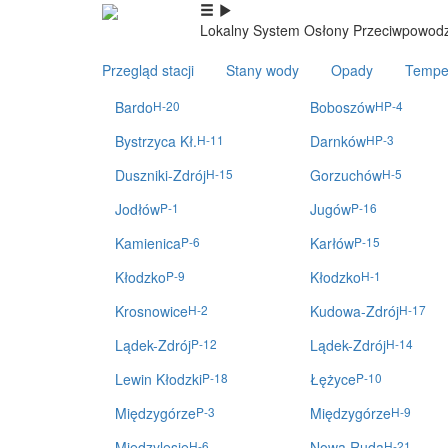
Lokalny System Osłony Przeciwpowodz
Przegląd stacji
Stany wody
Opady
Tempe
Bardo
H-20
Boboszów
HP-4
Bystrzyca Kł.
H-11
Darnków
HP-3
Duszniki-Zdrój
H-15
Gorzuchów
H-5
Jodłów
P-1
Jugów
P-16
Kamienica
P-6
Karłów
P-15
Kłodzko
P-9
Kłodzko
H-1
Krosnowice
H-2
Kudowa-Zdrój
H-17
Lądek-Zdrój
P-12
Lądek-Zdrój
H-14
Lewin Kłodzki
P-18
Łężyce
P-10
Międzygórze
P-3
Międzygórze
H-9
Międzylesie
H-6
Nowa Ruda
H-21