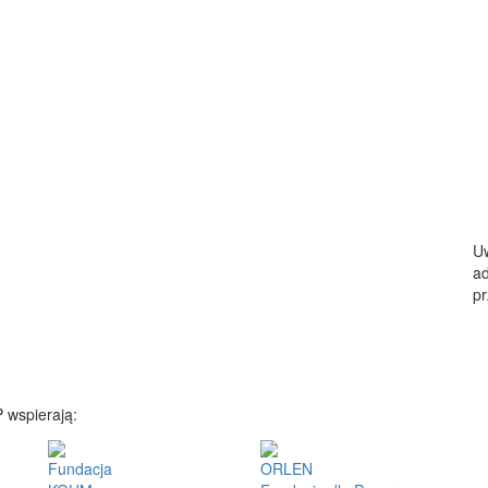
Uw
ad
pr
 wspierają:
Fundacja
ORLEN