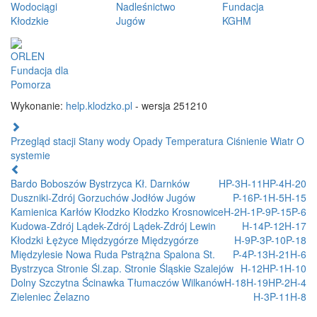
Wodociągi
Nadleśnictwo
Fundacja
Kłodzkie
Jugów
KGHM
ORLEN
Fundacja dla
Pomorza
Wykonanie:
help.klodzko.pl
- wersja 251210
Przegląd stacji
Stany wody
Opady
Temperatura
Ciśnienie
Wiatr
O
systemie
Bardo
Boboszów
Bystrzyca Kł.
Darnków
HP-3
H-11
HP-4
H-20
Duszniki-Zdrój
Gorzuchów
Jodłów
Jugów
P-16
P-1
H-5
H-15
Kamienica
Karłów
Kłodzko
Kłodzko
Krosnowice
H-2
H-1
P-9
P-15
P-6
Kudowa-Zdrój
Lądek-Zdrój
Lądek-Zdrój
Lewin
H-14
P-12
H-17
Kłodzki
Łężyce
Międzygórze
Międzygórze
H-9
P-3
P-10
P-18
Międzylesie
Nowa Ruda
Pstrążna
Spalona
St.
P-4
P-13
H-21
H-6
Bystrzyca
Stronie Śl.zap.
Stronie Śląskie
Szalejów
H-12
HP-1
H-10
Dolny
Szczytna
Ścinawka
Tłumaczów
Wilkanów
H-18
H-19
HP-2
H-4
Zieleniec
Żelazno
H-3
P-11
H-8